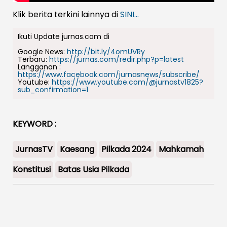
Klik berita terkini lainnya di
SINI...
Ikuti Update jurnas.com di
Google News:
http://bit.ly/4omUVRy
Terbaru:
https://jurnas.com/redir.php?p=latest
Langganan :
https://www.facebook.com/jurnasnews/subscribe/
Youtube:
https://www.youtube.com/@jurnastv1825?
sub_confirmation=1
KEYWORD :
JurnasTV
Kaesang
Pilkada 2024
Mahkamah
Konstitusi
Batas Usia Pilkada