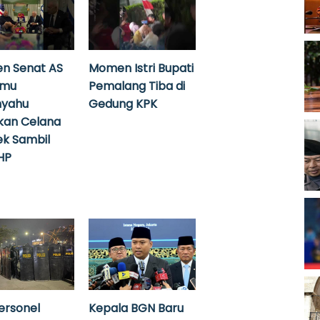
n Senat AS
Momen Istri Bupati
emu
Pemalang Tiba di
nyahu
Gedung KPK
kan Celana
k Sambil
HP
ersonel
Kepala BGN Baru