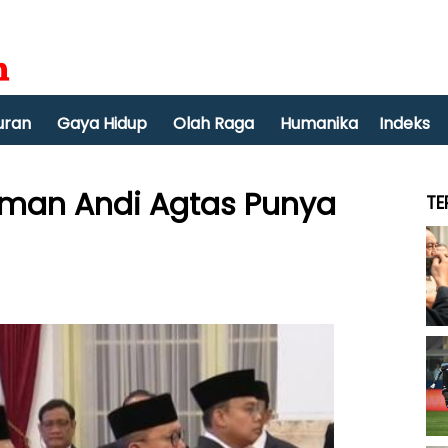
uran
Gaya Hidup
Olah Raga
Humanika
Indeks
man Andi Agtas Punya
TE