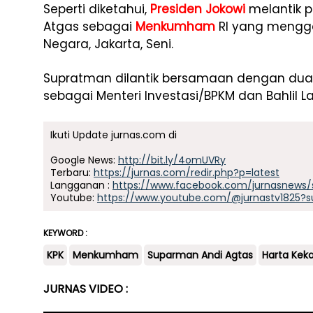
Seperti diketahui,
Presiden Jokowi
melantik p
Atgas sebagai
Menkumham
RI yang mengga
Negara, Jakarta, Seni.
Supratman dilantik bersamaan dengan dua m
sebagai Menteri Investasi/BPKM dan Bahlil L
Ikuti Update jurnas.com di
Google News:
http://bit.ly/4omUVRy
Terbaru:
https://jurnas.com/redir.php?p=latest
Langganan :
https://www.facebook.com/jurnasnews/
Youtube:
https://www.youtube.com/@jurnastv1825?s
KEYWORD :
KPK
Menkumham
Suparman Andi Agtas
Harta Kek
JURNAS VIDEO :