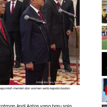
sejumlah menteri dan wamen serta kepala badan.
upratman Andi Agtas yang baru saja