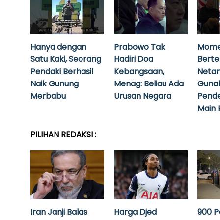
Hanya dengan
Prabowo Tak
Mome
Satu Kaki, Seorang
Hadiri Doa
Bert
Pendaki Berhasil
Kebangsaan,
Neta
Naik Gunung
Menag: Beliau Ada
Guna
Merbabu
Urusan Negara
Pende
Main 
PILIHAN REDAKSI :
Iran Janji Balas
Harga Djed
900 P