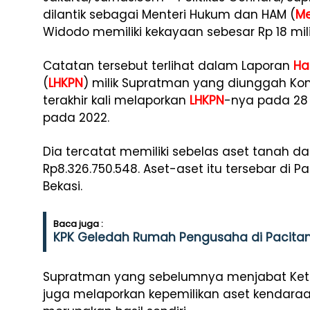
dilantik sebagai Menteri Hukum dan HAM (
M
Widodo memiliki kekayaan sebesar Rp 18 mili
Catatan tersebut terlihat dalam Laporan
Ha
(
LHKPN
) milik Supratman yang diunggah Kom
terakhir kali melaporkan
LHKPN
-nya pada 28 
pada 2022.
Dia tercatat memiliki sebelas aset tanah d
Rp8.326.750.548. Aset-aset itu tersebar di Pal
Bekasi.
Baca juga :
KPK Geledah Rumah Pengusaha di Pacitan 
Supratman yang sebelumnya menjabat Ketua 
juga melaporkan kepemilikan aset kendaraan 