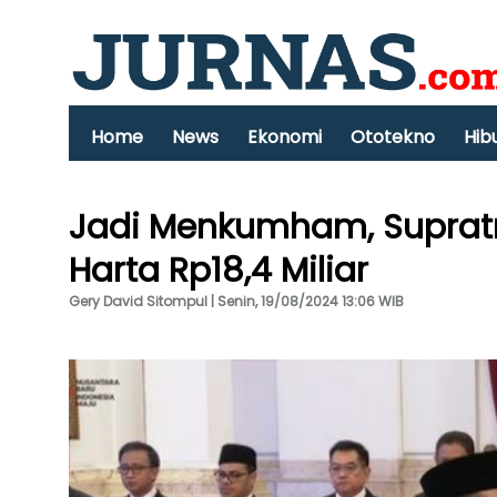
Home
News
Ekonomi
Ototekno
Hib
Jadi Menkumham, Suprat
Harta Rp18,4 Miliar
Gery David Sitompul | Senin, 19/08/2024 13:06 WIB