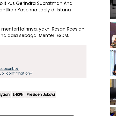
olitikus Gerindra Supratman Andi
ntikan Yasonna Laoly di Istana
enteri lainnya, yakni Rosan Roeslani
ahaladia sebagai Menteri ESDM.
subscribe/
ub_confirmation=1
ayaan
LHKPN
Presiden Jokowi