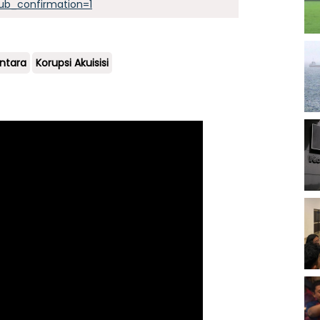
ub_confirmation=1
ntara
Korupsi Akuisisi