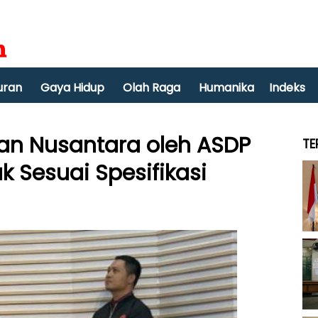
uran
Gaya Hidup
Olah Raga
Humanika
Indeks
tan Nusantara oleh ASDP
TE
k Sesuai Spesifikasi