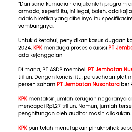
“Dari sana kemudian diajukanlah program 
armada, seperti itu, ini legal, boleh, ada 
adalah ketika yang dibelinya itu spesifikasin
sambungnya.
Untuk diketahui, penyidikan kasus dugaan ko
2024.
KPK
menduga proses akuisisi
PT Jemb
ada kejanggalan.
Di mana, PT ASDP membeli
PT Jembatan Nu
triliun. Dengan kondisi itu, perusahaan pla
persen saham
PT Jembatan Nusantara
beri
KPK
mentaksir jumlah kerugian negaranya dal
mencapai Rp1,27 triliun. Namun, jumlah ters
penghitungan oleh auditor masih dilakukan.
KPK
pun telah menetapkan pihak-pihak sebag