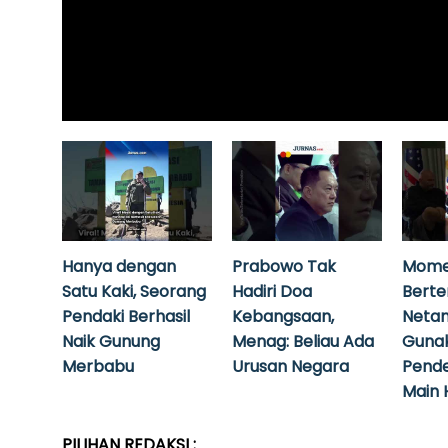
Hanya dengan
Prabowo Tak
Mome
Satu Kaki, Seorang
Hadiri Doa
Bert
Pendaki Berhasil
Kebangsaan,
Neta
Naik Gunung
Menag: Beliau Ada
Guna
Merbabu
Urusan Negara
Pende
Main 
PILIHAN REDAKSI :