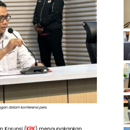
ngan dalam konferensi pers.
 Korupsi (
KPK
) mengungkapkan