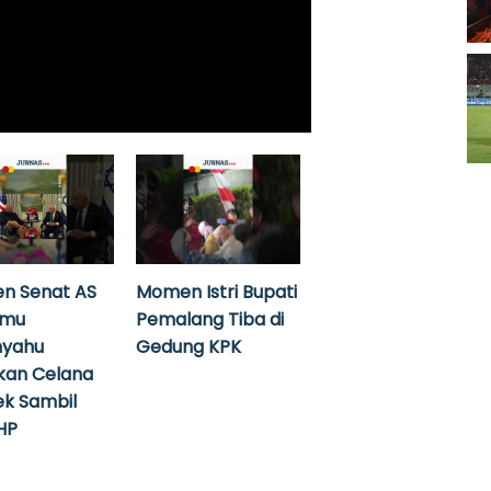
n Senat AS
Momen Istri Bupati
emu
Pemalang Tiba di
nyahu
Gedung KPK
kan Celana
k Sambil
HP