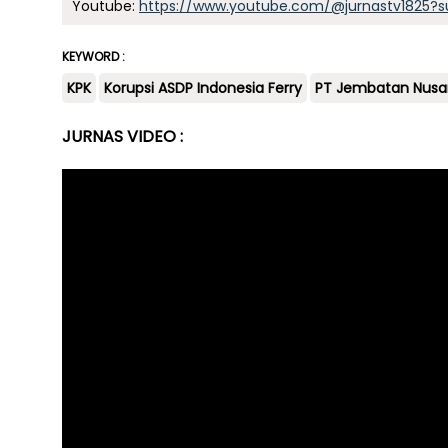
Youtube:
https://www.youtube.com/@jurnastv1825?s
KEYWORD :
KPK
Korupsi ASDP Indonesia Ferry
PT Jembatan Nusa
JURNAS VIDEO :