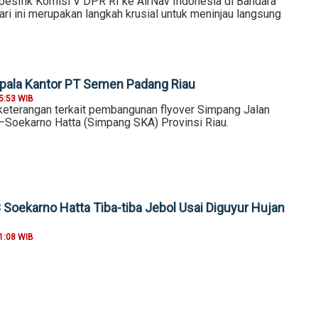
spesifik Komisi V DPR RI ke AirNav Indonesia di Bandara
ri ini merupakan langkah krusial untuk meninjau langsung
pala Kantor PT Semen Padang Riau
5:53 WIB
 keterangan terkait pembangunan flyover Simpang Jalan
Soekarno Hatta (Simpang SKA) Provinsi Riau.
 Soekarno Hatta Tiba-tiba Jebol Usai Diguyur Hujan
1:08 WIB