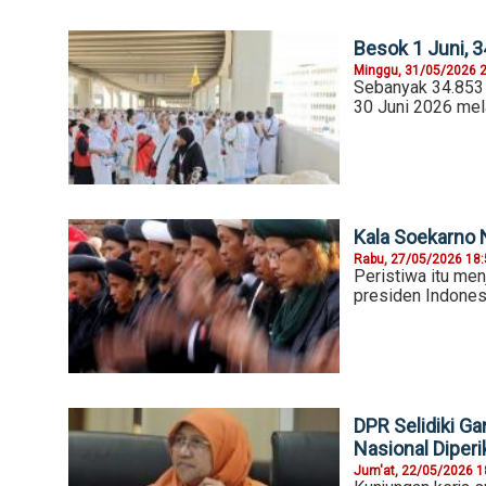
Besok 1 Juni, 3
Minggu, 31/05/2026 
Sebanyak 34.853 j
30 Juni 2026 mela
Kala Soekarno N
Rabu, 27/05/2026 18
Peristiwa itu men
presiden Indones
DPR Selidiki G
Nasional Diperi
Jum'at, 22/05/2026 1