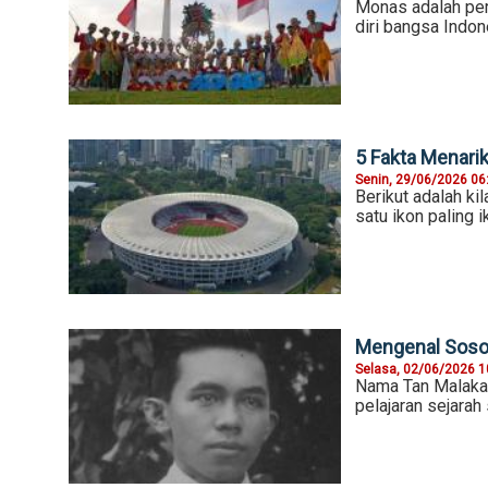
Monas adalah perw
diri bangsa Indo
5 Fakta Menari
Senin, 29/06/2026 06
Berikut adalah ki
satu ikon paling i
Mengenal Sosok
Selasa, 02/06/2026 1
Nama Tan Malaka
pelajaran sejarah