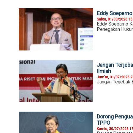
Eddy Soeparno
Sabtu, 01/08/2026 15
Eddy Soeparno K
Penegakan Huku
Jangan Terjeba
Ilmiah
Jum'at, 31/07/2026 2
Jangan Terjebak 
Dorong Pengua
TPPO
Kamis, 30/07/2026 1