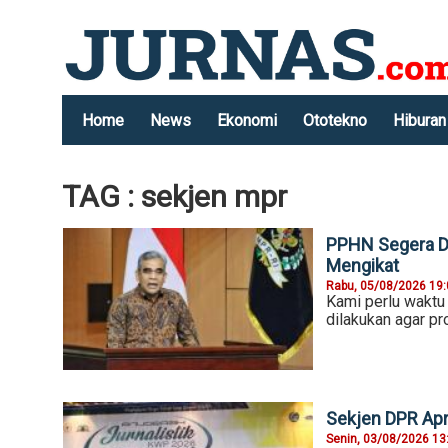
Home
News
Ekonomi
Ototekno
Hiburan
TAG : sekjen mpr
PPHN Segera Di
Mengikat
Rabu, 05/08/2026 19
Kami perlu waktu
dilakukan agar p
Sekjen DPR Apr
Senin, 03/08/2026 13