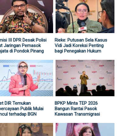
isi III DPR Desak Polisi
Rieke: Putusan Sela Kasus
ut Jaringan Pemasok
Vidi Jadi Koreksi Penting
jata di Pondok Pinang
bagi Penegakan Hukum
et DIR Temukan
BPKP Minta TEP 2026
ercayaan Publik Mulai
Bangun Rantai Pasok
ncul terhadap BGN
Kawasan Transmigrasi