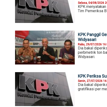
Selasa, 04/08/2026 2
KPK menyatakan s
Tim Pemeriksa BPK
KPK Panggil Gei
Widyasari
Rabu, 29/07/2026 16
Dia bakal diperik
perbmetrik ton ba
Widyasari.
KPK Periksa Su
Senin, 27/07/2026 16
Dia bakal diperi
gratifikasi per me