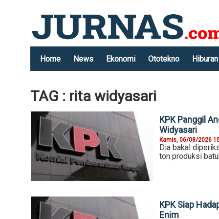
Home
News
Ekonomi
Ototekno
Hiburan
TAG : rita widyasari
KPK Panggil An
Widyasari
Kamis, 06/08/2026 1
Dia bakal diperik
ton produksi batu
KPK Siap Hadap
Enim