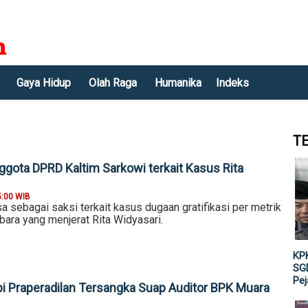
Gaya Hidup
Olah Raga
Humanika
Indeks
T
ggota DPRD Kaltim Sarkowi terkait Kasus Rita
5:00 WIB
sa sebagai saksi terkait kasus dugaan gratifikasi per metrik
bara yang menjerat Rita Widyasari.
KPK
SGD
Pe
i Praperadilan Tersangka Suap Auditor BPK Muara