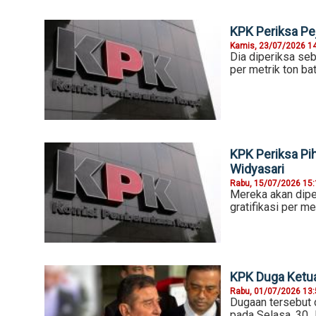
KPK Periksa Pe
Kamis, 23/07/2026 1
Dia diperiksa seb
per metrik ton ba
KPK Periksa Pi
Widyasari
Rabu, 15/07/2026 15
Mereka akan dipe
gratifikasi per m
KPK Duga Ketua
Rabu, 01/07/2026 13
Dugaan tersebut 
pada Selasa, 30 