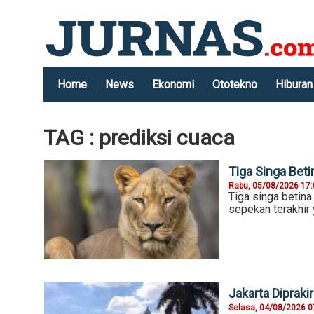
Home
News
Ekonomi
Ototekno
Hiburan
TAG : prediksi cuaca
Tiga Singa Bet
Rabu, 05/08/2026 17
Tiga singa betin
sepekan terakhir
Jakarta Diprak
Selasa, 04/08/2026 0