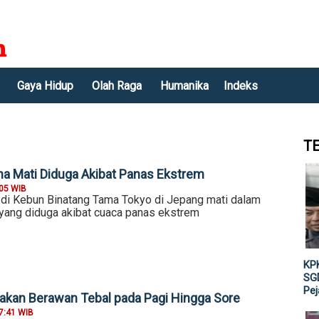
Gaya Hidup
Olah Raga
Humanika
Indeks
T
ina Mati Diduga Akibat Panas Ekstrem
:05 WIB
a di Kebun Binatang Tama Tokyo di Jepang mati dalam
 yang diduga akibat cuaca panas ekstrem
KPK
SGD
Pe
irakan Berawan Tebal pada Pagi Hingga Sore
7:41 WIB