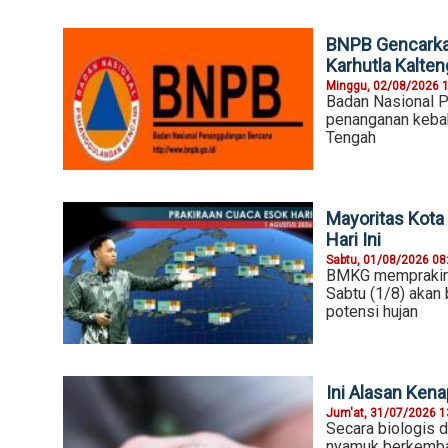
BNPB Gencarkan
Karhutla Kalten
Minggu, 02/08/2026 
Badan Nasional 
penanganan kebaka
Tengah
Mayoritas Kota
Hari Ini
Sabtu, 01/08/2026 08
BMKG memprakirak
Sabtu (1/8) akan 
potensi hujan
Ini Alasan Ken
Jum'at, 31/07/2026 1
Secara biologis 
nyamuk berkemban