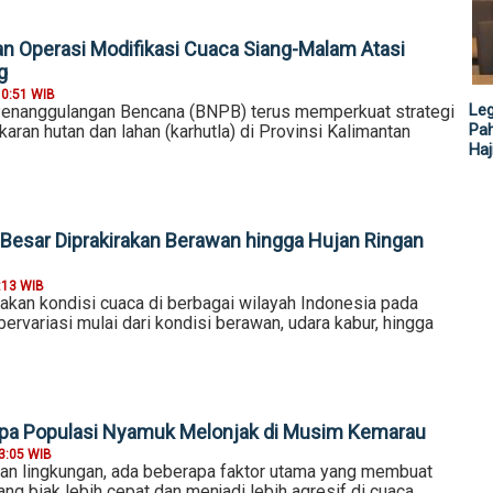
 Operasi Modifikasi Cuaca Siang-Malam Atasi
g
10:51 WIB
Leg
Penanggulangan Bencana (BNPB) terus memperkuat strategi
Pah
ran hutan dan lahan (karhutla) di Provinsi Kalimantan
Haj
 Besar Diprakirakan Berawan hingga Hujan Ringan
:13 WIB
an kondisi cuaca di berbagai wilayah Indonesia pada
bervariasi mulai dari kondisi berawan, udara kabur, hingga
apa Populasi Nyamuk Melonjak di Musim Kemarau
3:05 WIB
dan lingkungan, ada beberapa faktor utama yang membuat
g biak lebih cepat dan menjadi lebih agresif di cuaca