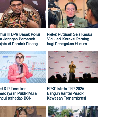
isi III DPR Desak Polisi
Rieke: Putusan Sela Kasus
ut Jaringan Pemasok
Vidi Jadi Koreksi Penting
jata di Pondok Pinang
bagi Penegakan Hukum
et DIR Temukan
BPKP Minta TEP 2026
ercayaan Publik Mulai
Bangun Rantai Pasok
ncul terhadap BGN
Kawasan Transmigrasi