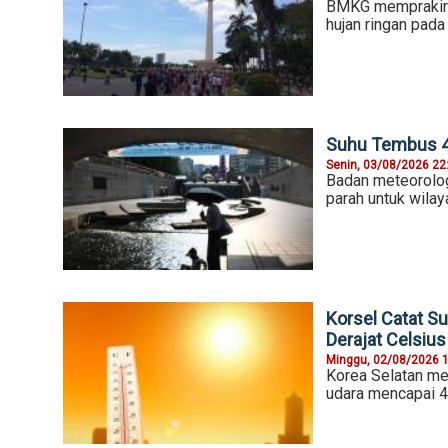
BMKG memprakirak
hujan ringan pad
Suhu Tembus 42
Senin, 03/08/2026 22
Badan meteorolog
parah untuk wilay
Korsel Catat S
Derajat Celsius
Minggu, 02/08/2026 
Korea Selatan me
udara mencapai 4