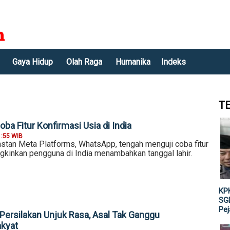
Gaya Hidup
Olah Raga
Humanika
Indeks
T
ba Fitur Konfirmasi Usia di India
1:55 WIB
nstan Meta Platforms, WhatsApp, tengah menguji coba fitur
kinkan pengguna di India menambahkan tanggal lahir.
KPK
SGD
Pe
ersilakan Unjuk Rasa, Asal Tak Ganggu
akyat