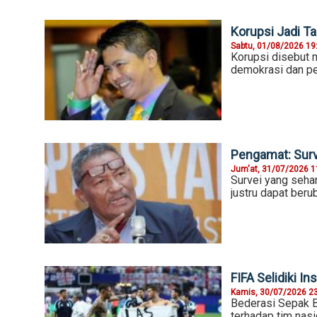
Korupsi Jadi T
Sabtu, 01/08/2026 19
Korupsi disebut 
demokrasi dan pe
Pengamat: Surv
Jum'at, 31/07/2026 1
Survei yang seha
justru dapat beru
FIFA Selidiki In
Kamis, 30/07/2026 2
Bederasi Sepak B
terhadap tim nas