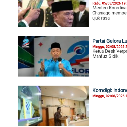
Rabu, 05/08/2026 19
Menteri Koordina
Chaniago mempers
ujuk rasa
Partai Gelora Lu
Minggu, 02/08/2026 
Ketua Desk Verpol
Mahfuz Sidik.
Komdigi: Indone
Minggu, 02/08/2026 