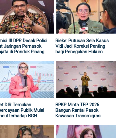
isi III DPR Desak Polisi
Rieke: Putusan Sela Kasus
ut Jaringan Pemasok
Vidi Jadi Koreksi Penting
jata di Pondok Pinang
bagi Penegakan Hukum
et DIR Temukan
BPKP Minta TEP 2026
ercayaan Publik Mulai
Bangun Rantai Pasok
ncul terhadap BGN
Kawasan Transmigrasi