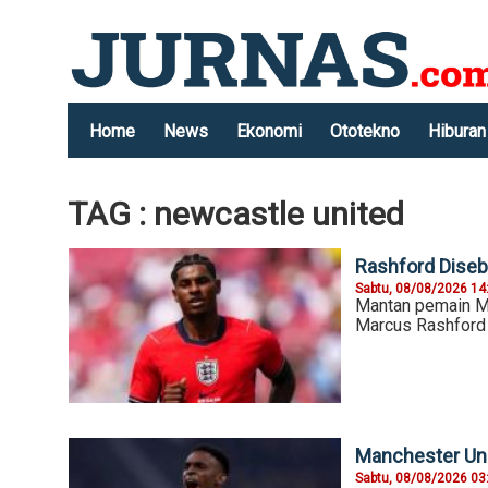
Home
News
Ekonomi
Ototekno
Hiburan
TAG : newcastle united
Rashford Disebu
Sabtu, 08/08/2026 14
Mantan pemain Ma
Marcus Rashford 
Manchester Uni
Sabtu, 08/08/2026 03