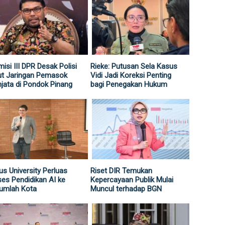
isi III DPR Desak Polisi
Rieke: Putusan Sela Kasus
ut Jaringan Pemasok
Vidi Jadi Koreksi Penting
jata di Pondok Pinang
bagi Penegakan Hukum
us University Perluas
Riset DIR Temukan
es Pendidikan AI ke
Kepercayaan Publik Mulai
umlah Kota
Muncul terhadap BGN