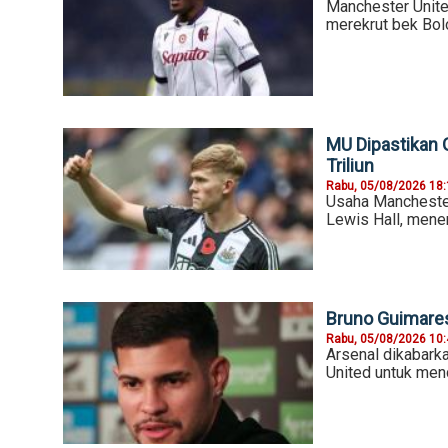
Manchester Unite
merekrut bek Bol
MU Dipastikan G
Triliun
Rabu, 05/08/2026 18
Usaha Manchester
Lewis Hall, menem
Bruno Guimares
Rabu, 05/08/2026 10
Arsenal dikabar
United untuk men