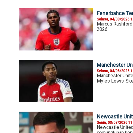
Fenerbahce Ter
Selasa, 04/08/2026 1
Marcus Rashford 
2026.
Manchester Uni
Selasa, 04/08/2026 1
Manchester Unite
Myles Lewis-Skel
Newcastle Unit
Senin, 03/08/2026 11
Newcastle United
kemungkinan kepe