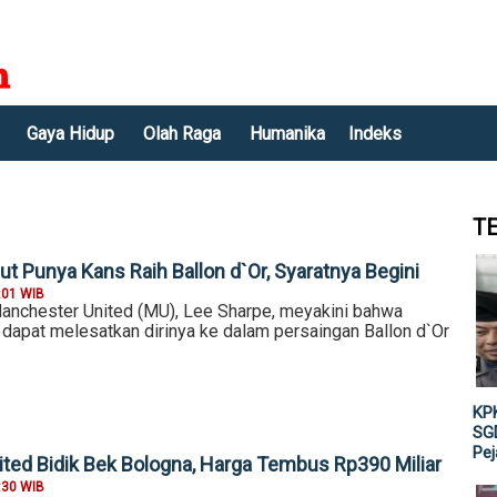
Gaya Hidup
Olah Raga
Humanika
Indeks
T
t Punya Kans Raih Ballon d`Or, Syaratnya Begini
:01 WIB
nchester United (MU), Lee Sharpe, meyakini bahwa
dapat melesatkan dirinya ke dalam persaingan Ballon d`Or
KPK
SGD
Pe
ted Bidik Bek Bologna, Harga Tembus Rp390 Miliar
:30 WIB