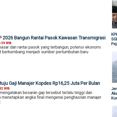
KPK
P 2026 Bangun Rantai Pasok Kawasan Transmigrasi
SGD
6:59 WIB
Pe
pasar dan rantai pasok yang terbangun, potensi ekonomi
ulit berkembang menjadi sumber pertumbuhan baru
uju Gaji Manajer Kopdes Rp16,25 Juta Per Bulan
Jen
:32 WIB
engatakan besaran gaji tersebut terlalu tinggi dan
Ak
 menetapkan angka final mengenai penghasilan manajer
Kor
t