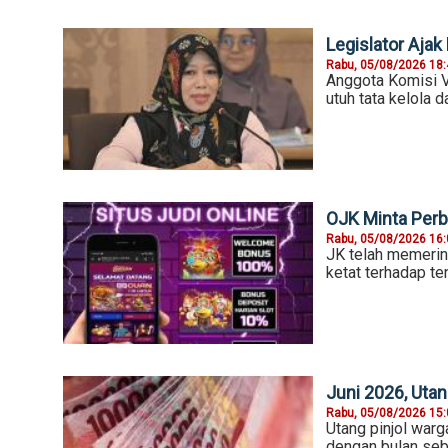
Legislator Ajak
Rabu, 05/08/2026 18
Anggota Komisi 
utuh tata kelola 
OJK Minta Perba
Rabu, 05/08/2026 16
JK telah memerin
ketat terhadap ten
Juni 2026, Uta
Rabu, 05/08/2026 15
Utang pinjol warga
dengan bulan seb