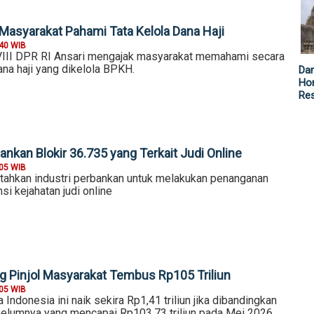
 Masyarakat Pahami Tata Kelola Dana Haji
:40 WIB
VIII DPR RI Ansari mengajak masyarakat memahami secara
dana haji yang dikelola BPKH.
Da
Hor
Re
nkan Blokir 36.735 yang Terkait Judi Online
:05 WIB
tahkan industri perbankan untuk melakukan penanganan
si kejahatan judi online
ng Pinjol Masyarakat Tembus Rp105 Triliun
:05 WIB
 Indonesia ini naik sekira Rp1,41 triliun jika dibandingkan
elumnya yang mencapai Rp103,73 triliun pada Mei 2026