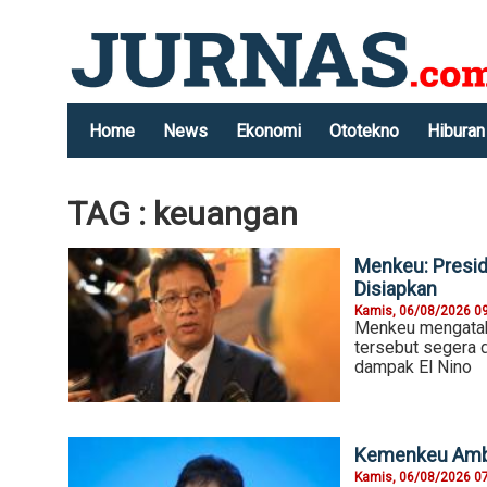
Home
News
Ekonomi
Ototekno
Hiburan
TAG : keuangan
Menkeu: Presid
Disiapkan
Kamis, 06/08/2026 0
Menkeu mengataka
tersebut segera d
dampak El Nino
Kemenkeu Ambil
Kamis, 06/08/2026 0