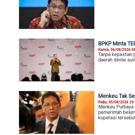
BPKP Minta TE
Kamis, 06/08/2026 0
Tanpa kepastian 
daerah dinilai s
Menkeu Tak Set
Rabu, 05/08/2026 23
Menkeu Purbaya m
pemerintah belum
koperasi tersebu