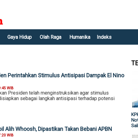
Gaya Hidup
Olah Raga
Humanika
Indeks
T
en Perintahkan Stimulus Antisipasi Dampak El Nino
9:45 WIB
n Presiden telah menginstruksikan agar stimulus
isiapkan sebagai langkah antisipasi terhadap potensi
KPK
Not
Sal
 Alih Whoosh, Dipastikan Takan Bebani APBN
7:20 WIB