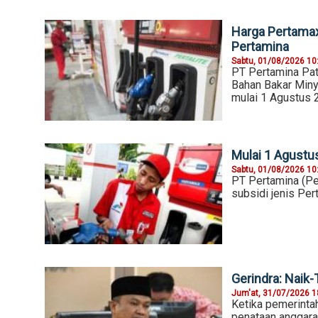
Harga Pertamax
Pertamina
Sabtu, 01/08/2026 10
PT Pertamina Pat
Bahan Bakar Miny
mulai 1 Agustus 
Mulai 1 Agustu
Sabtu, 01/08/2026 10
PT Pertamina (Pe
subsidi jenis Pe
Gerindra: Naik
Jum'at, 31/07/2026 1
Ketika pemerint
penataan anggaran