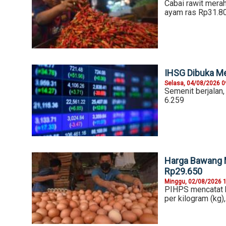
Cabai rawit mera
ayam ras Rp31.80
IHSG Dibuka Me
Selasa, 04/08/2026 0
Semenit berjalan
6.259
Harga Bawang 
Rp29.650
Minggu, 02/08/2026 
PIHPS mencatat 
per kilogram (kg