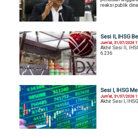
reaksi publik din
Sesi II, IHSG B
Jum'at, 31/07/2026 1
Akhir Sesi II, IH
6.236
Sesi I, IHSG Me
Jum'at, 31/07/2026 1
Akhir Sesi I, IHS