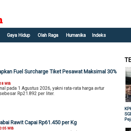
Gaya Hidup
Olah Raga
Humanika
Indeks
T
pkan Fuel Surcharge Tiket Pesawat Maksimal 30%
:18 WIB
nal pada 1 Agustus 2026, yakni rata-rata harga avtur
 sebesar Rp21.892 per liter.
KPK
SGD
Pe
abai Rawit Capai Rp61.450 per Kg
0:05 WIB