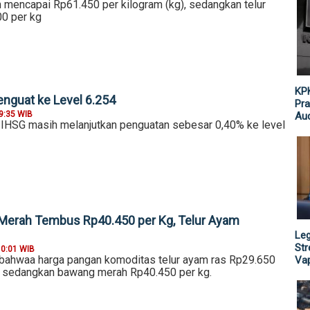
h mencapai Rp61.450 per kilogram (kg), sedangkan telur
0 per kg
KPK
nguat ke Level 6.254
Pra
9:35 WIB
Aud
, IHSG masih melanjutkan penguatan sebesar 0,40% ke level
Merah Tembus Rp40.450 per Kg, Telur Ayam
Leg
St
10:01 WIB
bahwaa harga pangan komoditas telur ayam ras Rp29.650
Vap
), sedangkan bawang merah Rp40.450 per kg.