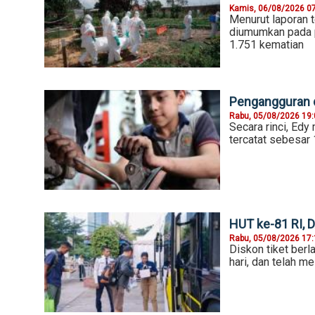
Kamis, 06/08/2026 0
Menurut laporan 
diumumkan pada p
1.751 kematian
Pengangguran d
Rabu, 05/08/2026 19
Secara rinci, Ed
tercatat sebesar 
HUT ke-81 RI, 
Rabu, 05/08/2026 17
Diskon tiket ber
hari, dan telah m