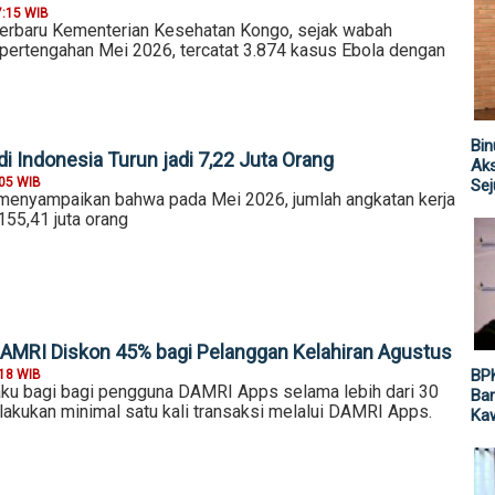
7:15 WIB
terbaru Kementerian Kesehatan Kongo, sejak wabah
ertengahan Mei 2026, tercatat 3.874 kasus Ebola dengan
Bin
i Indonesia Turun jadi 7,22 Juta Orang
Aks
:05 WIB
Sej
y menyampaikan bahwa pada Mei 2026, jumlah angkatan kerja
155,41 juta orang
DAMRI Diskon 45% bagi Pelanggan Kelahiran Agustus
BP
:18 WIB
laku bagi bagi pengguna DAMRI Apps selama lebih dari 30
Ban
elakukan minimal satu kali transaksi melalui DAMRI Apps.
Ka