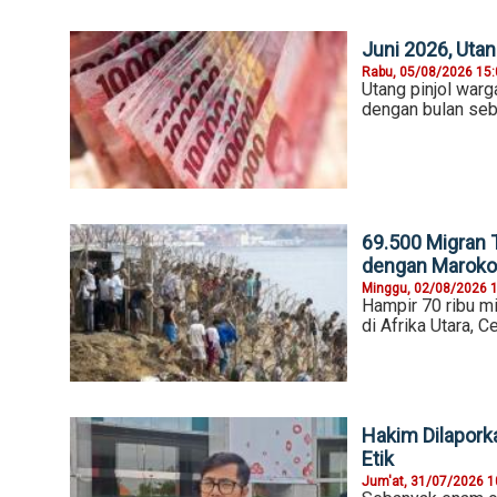
Juni 2026, Uta
Rabu, 05/08/2026 15
Utang pinjol warga
dengan bulan seb
69.500 Migran 
dengan Maroko
Minggu, 02/08/2026 
Hampir 70 ribu m
di Afrika Utara, C
Hakim Dilapork
Etik
Jum'at, 31/07/2026 1