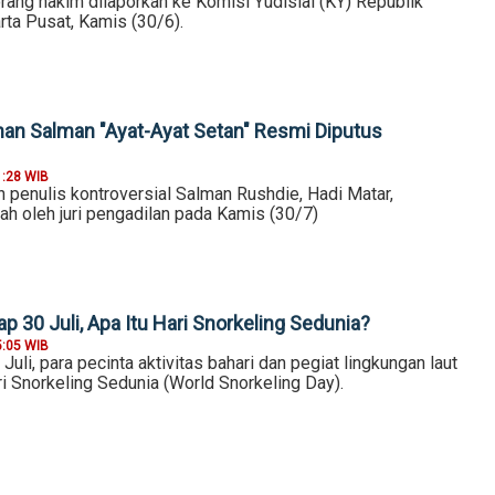
ang hakim dilaporkan ke Komisi Yudisial (KY) Republik
rta Pusat, Kamis (30/6).
an Salman "Ayat-Ayat Setan" Resmi Diputus
1:28 WIB
 penulis kontroversial Salman Rushdie, Hadi Matar,
ah oleh juri pengadilan pada Kamis (30/7)
ap 30 Juli, Apa Itu Hari Snorkeling Sedunia?
5:05 WIB
Juli, para pecinta aktivitas bahari dan pegiat lingkungan laut
i Snorkeling Sedunia (World Snorkeling Day).