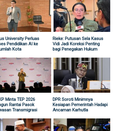
us University Perluas
Rieke: Putusan Sela Kasus
es Pendidikan AI ke
Vidi Jadi Koreksi Penting
umlah Kota
bagi Penegakan Hukum
KP Minta TEP 2026
DPR Soroti Minimnya
gun Rantai Pasok
Kesiapan Pemerintah Hadapi
wasan Transmigrasi
Ancaman Karhutla