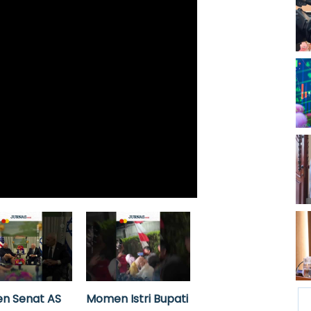
n Senat AS
Momen Istri Bupati