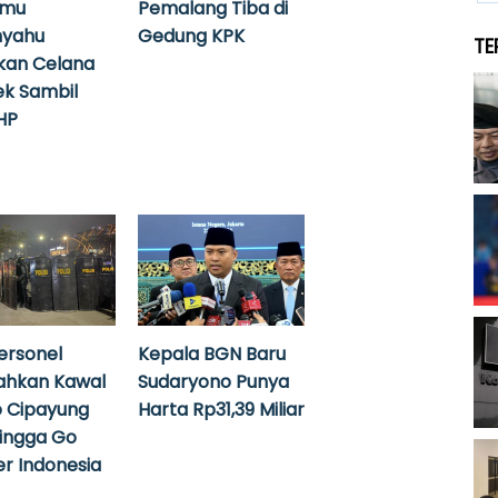
emu
Pemalang Tiba di
nyahu
Gedung KPK
TE
kan Celana
k Sambil
HP
ersonel
Kepala BGN Baru
ahkan Kawal
Sudaryono Punya
 Cipayung
Harta Rp31,39 Miliar
hingga Go
r Indonesia