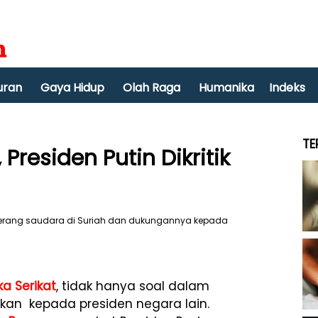
uran
Gaya Hidup
Olah Raga
Humanika
Indeks
TE
residen Putin Dikritik
a Serikat
, tidak hanya soal dalam
carkan kepada presiden negara lain.