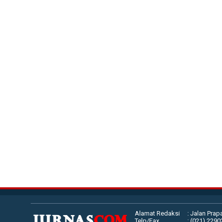
Alamat Redaksi
: Jalan Prap
Telp/Fax
: (021) 229