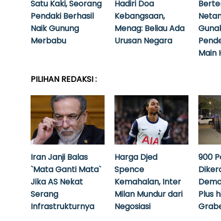
Satu Kaki, Seorang
Hadiri Doa
Bert
Pendaki Berhasil
Kebangsaan,
Neta
Naik Gunung
Menag: Beliau Ada
Guna
Merbabu
Urusan Negara
Pende
Main 
PILIHAN REDAKSI :
Iran Janji Balas
Harga Djed
900 P
`Mata Ganti Mata`
Spence
Diker
Jika AS Nekat
Kemahalan, Inter
Demo
Serang
Milan Mundur dari
Plus 
Infrastrukturnya
Negosiasi
Grabe