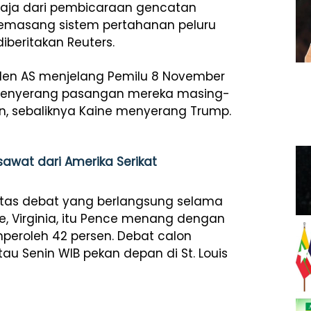
 saja dari pembicaraan gencatan
memasang sistem pertahanan peluru
diberitakan Reuters.
iden AS menjelang Pemilu 8 November
g menyerang pasangan mereka masing-
ton, sebaliknya Kaine menyerang Trump.
sawat dari Amerika Serikat
tas debat yang berlangsung selama
le, Virginia, itu Pence menang dengan
eroleh 42 persen. Debat calon
u Senin WIB pekan depan di St. Louis