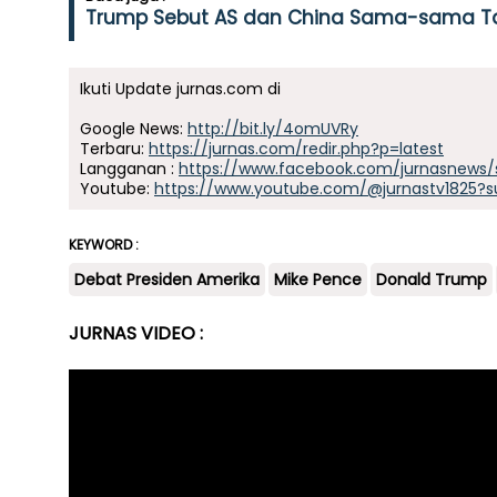
Trump Sebut AS dan China Sama-sama Tak 
Ikuti Update jurnas.com di
Google News:
http://bit.ly/4omUVRy
Terbaru:
https://jurnas.com/redir.php?p=latest
Langganan :
https://www.facebook.com/jurnasnews/
Youtube:
https://www.youtube.com/@jurnastv1825?s
KEYWORD :
Debat Presiden Amerika
Mike Pence
Donald Trump
JURNAS VIDEO :