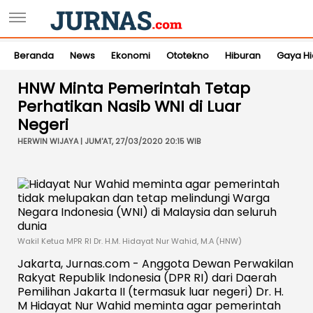
Beranda
News
Ekonomi
Ototekno
Hiburan
Gaya H
HNW Minta Pemerintah Tetap
Perhatikan Nasib WNI di Luar
Negeri
HERWIN WIJAYA | JUM'AT, 27/03/2020 20:15 WIB
Wakil Ketua MPR RI Dr. H.M. Hidayat Nur Wahid, M.A (HNW)
Jakarta, Jurnas.com - Anggota Dewan Perwakilan
Rakyat Republik Indonesia (DPR RI) dari Daerah
Pemilihan Jakarta II (termasuk luar negeri) Dr. H.
M Hidayat Nur Wahid meminta agar pemerintah