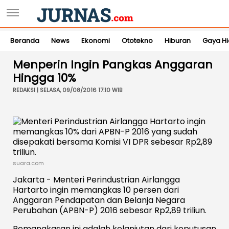
Beranda
News
Ekonomi
Ototekno
Hiburan
Gaya H
Menperin Ingin Pangkas Anggaran
Hingga 10%
REDAKSI | SELASA, 09/08/2016 17:10 WIB
suara.com
Jakarta - Menteri Perindustrian Airlangga
Hartarto ingin memangkas 10 persen dari
Anggaran Pendapatan dan Belanja Negara
Perubahan (APBN-P) 2016 sebesar Rp2,89 triliun.
Pemangkasan ini adalah kelanjutan dari keputusan