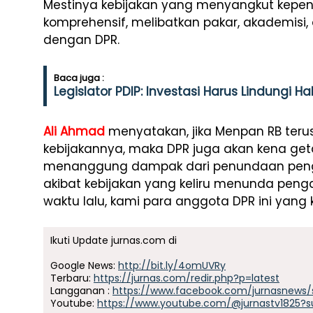
Mestinya kebijakan yang menyangkut kepent
komprehensif, melibatkan pakar, akademisi,
dengan DPR.
Baca juga :
Legislator PDIP: Investasi Harus Lindungi 
Ali Ahmad
menyatakan, jika Menpan RB teru
kebijakannya, maka DPR juga akan kena get
menanggung dampak dari penundaan penga
akibat kebijakan yang keliru menunda pen
waktu lalu, kami para anggota DPR ini yang
Ikuti Update jurnas.com di
Google News:
http://bit.ly/4omUVRy
Terbaru:
https://jurnas.com/redir.php?p=latest
Langganan :
https://www.facebook.com/jurnasnews/
Youtube:
https://www.youtube.com/@jurnastv1825?s