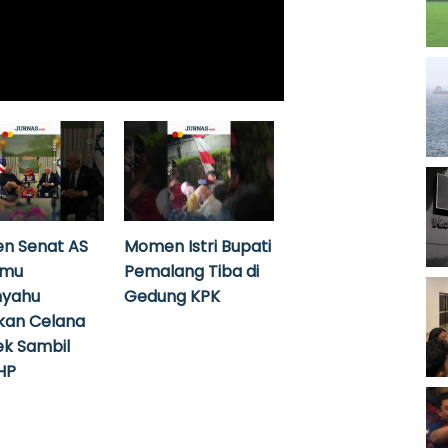
n Senat AS
Momen Istri Bupati
emu
Pemalang Tiba di
nyahu
Gedung KPK
kan Celana
k Sambil
HP