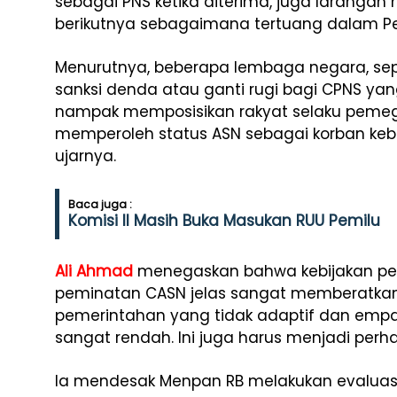
sebagai PNS ketika diterima, juga larangan
berikutnya sebagaimana tertuang dalam P
Menurutnya, beberapa lembaga negara, seper
sanksi denda atau ganti rugi bagi CPNS yang
nampak memposisikan rakyat selaku pemega
memperoleh status ASN sebagai korban kebij
ujarnya.
Baca juga :
Komisi II Masih Buka Masukan RUU Pemilu
Ali Ahmad
menegaskan bahwa kebijakan pen
peminatan CASN jelas sangat memberatk
pemerintahan yang tidak adaptif dan empatik
sangat rendah. Ini juga harus menjadi perh
Ia mendesak Menpan RB melakukan evaluasi 