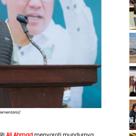
rlementaria)
RI
Ali Ahmad
menyoroti mundurnya