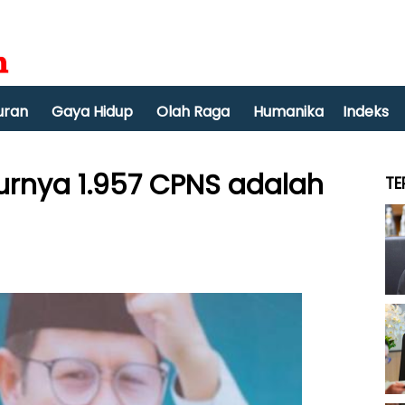
uran
Gaya Hidup
Olah Raga
Humanika
Indeks
rnya 1.957 CPNS adalah
TE