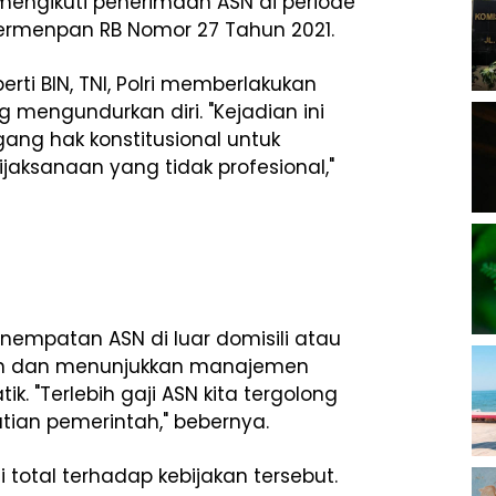
 mengikuti penerimaan ASN di periode
ermenpan RB Nomor 27 Tahun 2021.
ti BIN, TNI, Polri memberlakukan
 mengundurkan diri. "Kejadian ini
ng hak konstitusional untuk
aksanaan yang tidak profesional,"
empatan ASN di luar domisili atau
an dan menunjukkan manajemen
. "Terlebih gaji ASN kita tergolong
atian pemerintah," bebernya.
total terhadap kebijakan tersebut.