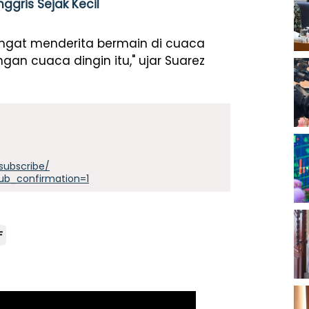
ggris Sejak Kecil
ngat menderita bermain di cuaca
gan cuaca dingin itu," ujar Suarez
subscribe/
ub_confirmation=1
F