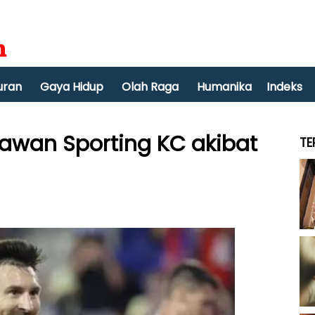
uran
Gaya Hidup
Olah Raga
Humanika
Indeks
awan Sporting KC akibat
TE