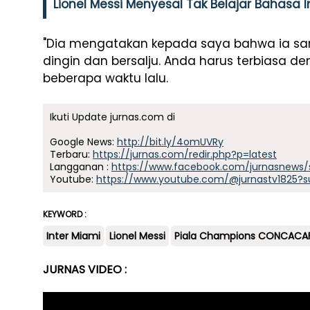
Lionel Messi Menyesal Tak Belajar Bahasa In
"Dia mengatakan kepada saya bahwa ia sa
dingin dan bersalju. Anda harus terbiasa den
beberapa waktu lalu.
Ikuti Update jurnas.com di
Google News:
http://bit.ly/4omUVRy
Terbaru:
https://jurnas.com/redir.php?p=latest
Langganan :
https://www.facebook.com/jurnasnews/
Youtube:
https://www.youtube.com/@jurnastv1825?s
KEYWORD :
Inter Miami
Lionel Messi
Piala Champions CONCACA
JURNAS VIDEO :