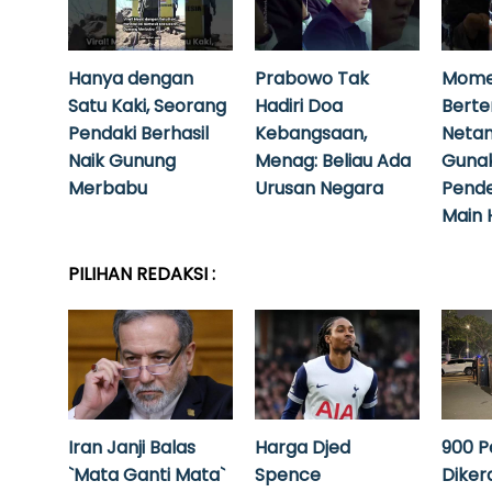
Hanya dengan
Prabowo Tak
Mome
Satu Kaki, Seorang
Hadiri Doa
Bert
Pendaki Berhasil
Kebangsaan,
Neta
Naik Gunung
Menag: Beliau Ada
Guna
Merbabu
Urusan Negara
Pende
Main 
PILIHAN REDAKSI :
Iran Janji Balas
Harga Djed
900 P
`Mata Ganti Mata`
Spence
Diker