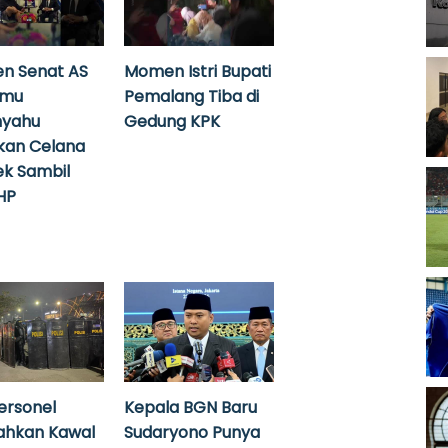
n Senat AS
Momen Istri Bupati
emu
Pemalang Tiba di
nyahu
Gedung KPK
kan Celana
k Sambil
HP
ersonel
Kepala BGN Baru
ahkan Kawal
Sudaryono Punya