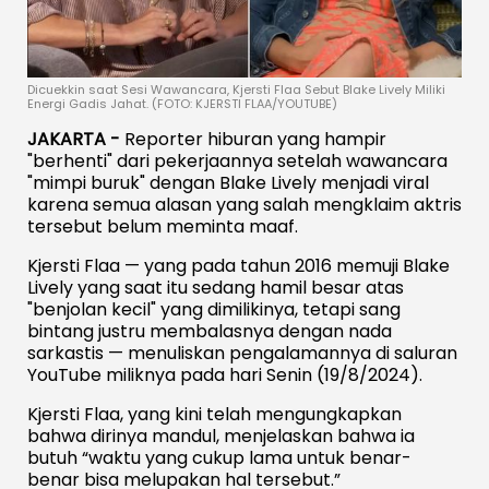
Dicuekkin saat Sesi Wawancara, Kjersti Flaa Sebut Blake Lively Miliki
Energi Gadis Jahat. (FOTO: KJERSTI FLAA/YOUTUBE)
JAKARTA -
Reporter hiburan yang hampir
"berhenti" dari pekerjaannya setelah wawancara
"mimpi buruk" dengan Blake Lively menjadi viral
karena semua alasan yang salah mengklaim aktris
tersebut belum meminta maaf.
Kjersti Flaa — yang pada tahun 2016 memuji Blake
Lively yang saat itu sedang hamil besar atas
"benjolan kecil" yang dimilikinya, tetapi sang
bintang justru membalasnya dengan nada
sarkastis — menuliskan pengalamannya di saluran
YouTube miliknya pada hari Senin (19/8/2024).
Kjersti Flaa, yang kini telah mengungkapkan
bahwa dirinya mandul, menjelaskan bahwa ia
butuh “waktu yang cukup lama untuk benar-
benar bisa melupakan hal tersebut.”