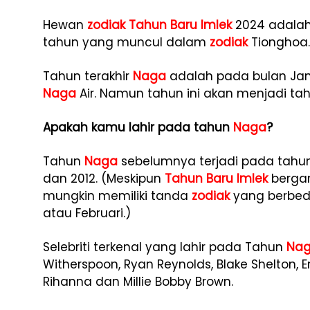
Hewan
zodiak
Tahun Baru
Imlek
2024 adala
tahun yang muncul dalam
zodiak
Tionghoa.
Tahun terakhir
Naga
adalah pada bulan Jan
Naga
Air. Namun tahun ini akan menjadi ta
Apakah kamu lahir pada tahun
Naga
?
Tahun
Naga
sebelumnya terjadi pada tahun 19
dan 2012. (Meskipun
Tahun Baru
Imlek
bergan
mungkin memiliki tanda
zodiak
yang berbeda
atau Februari.)
Selebriti terkenal yang lahir pada Tahun
Na
Witherspoon, Ryan Reynolds, Blake Shelton, E
Rihanna dan Millie Bobby Brown.