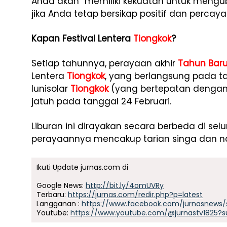
Anda akan “memiliki kekuatan untuk mengub
jika Anda tetap bersikap positif dan percaya 
Kapan Festival Lentera
Tiongkok
?
Setiap tahunnya, perayaan akhir
Tahun Bar
Lentera
Tiongkok
, yang berlangsung pada t
lunisolar
Tiongkok
(yang bertepatan dengan 
jatuh pada tanggal 24 Februari.
Liburan ini dirayakan secara berbeda di sel
perayaannya mencakup tarian singa dan n
Ikuti Update jurnas.com di
Google News:
http://bit.ly/4omUVRy
Terbaru:
https://jurnas.com/redir.php?p=latest
Langganan :
https://www.facebook.com/jurnasnews/
Youtube:
https://www.youtube.com/@jurnastv1825?s