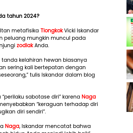
a tahun 2024?
ultan metafisika
Tiongkok
Vicki Iskandar
n peluang mungkin muncul pada
njungi
zodiak
Anda.
tanda kelahiran hewan biasanya
 sering kali bertepatan dengan
eseorang,” tulis Iskandar dalam blog
perilaku sabotase diri” karena
Naga
enyebabkan “keraguan terhadap diri
ikan diri sendiri”.
ya
Naga
, Iskandar mencatat bahwa