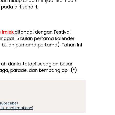
ah hidup Anda menjadi lebih baik”
pada diri sendiri.
u
Imlek
ditandai dengan Festival
anggal 15 bulan pertama kalender
bulan purnama pertama). Tahun ini
uruh dunia, tetapi sebagian besar
aga, parade, dan kembang api.
(*)
subscribe/
ub_confirmation=1