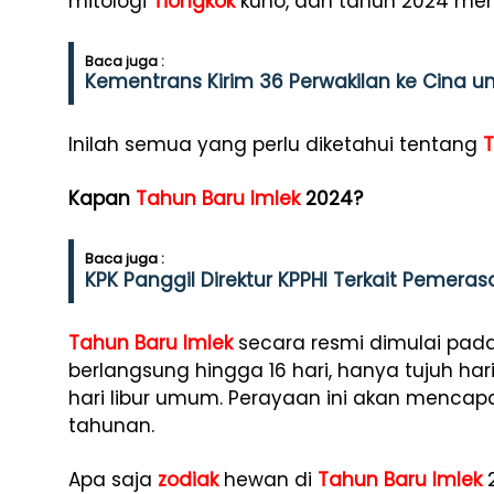
mitologi
Tiongkok
kuno, dan tahun 2024 me
Baca juga :
Kementrans Kirim 36 Perwakilan ke Cina u
Inilah semua yang perlu diketahui tentang
T
Kapan
Tahun Baru
Imlek
2024?
Baca juga :
KPK Panggil Direktur KPPHI Terkait Pemer
Tahun Baru
Imlek
secara resmi dimulai pada
berlangsung hingga 16 hari, hanya tujuh h
hari libur umum. Perayaan ini akan mencap
tahunan.
Apa saja
zodiak
hewan di
Tahun Baru
Imlek