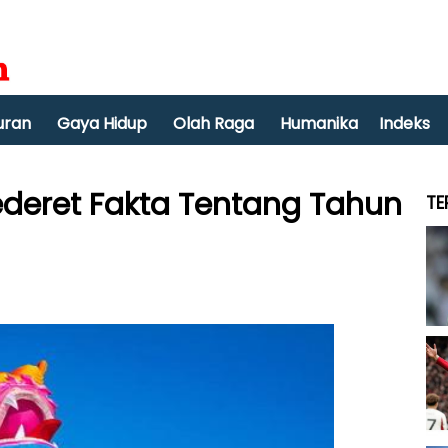
uran
Gaya Hidup
Olah Raga
Humanika
Indeks
ederet Fakta Tentang Tahun
TE