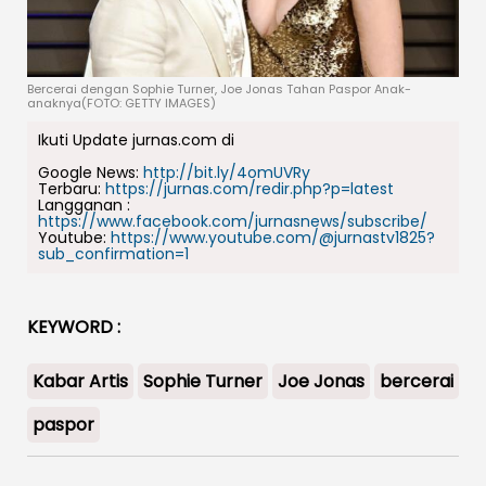
Bercerai dengan Sophie Turner, Joe Jonas Tahan Paspor Anak-
anaknya(FOTO: GETTY IMAGES)
Ikuti Update jurnas.com di
Google News:
http://bit.ly/4omUVRy
Terbaru:
https://jurnas.com/redir.php?p=latest
Langganan :
https://www.facebook.com/jurnasnews/subscribe/
Youtube:
https://www.youtube.com/@jurnastv1825?
sub_confirmation=1
KEYWORD :
Kabar Artis
Sophie Turner
Joe Jonas
bercerai
paspor