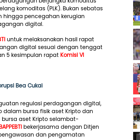
 perdagangan berjangka komoditas
lelang komoditas (PLK). Bukan sebatas
n hingga pencegahan kerugian
gangan digital.
TI
untuk melaksanakan hasil rapat
ngan digital sesuai dengan tenggat
an 5 kesimpulan rapat
Komisi VI
orupsi Bea Cukai
atan regulasi perdagangan digital,
 dalam bursa fisik aset Kripto dan
 bursa aset Kripto selambat-
BAPPEBTI
bekerjasama dengan Ditjen
 pengawasan dan pengamatan