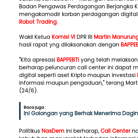
Badan Pengawas Perdagangan Berjangka Ko
mengakomodir korban perdagangan digital se
Robot Trading
.
Wakil Ketua
Komisi VI
DPR RI
Martin Manurun
hasil rapat yng dilaksanakan dengan
BAPPEB
"Kita apresasi
BAPPEBTI
yang telah melaksanak
berharap peluncuran call center ini dapa
digital seperti aset Kripto maupun investasi
informasi maupun pengaduan," terang Mart
(24/6).
Baca juga :
Ini Golongan yang Berhak Menerima Daging
Politikus
NasDem
ini berharap,
Call Center
na