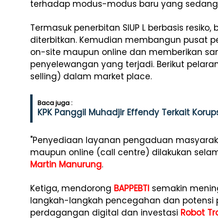
terhadap modus-modus baru yang sedang
Termasuk penerbitan SIUP L berbasis resik
diterbitkan. Kemudian membangun pusat p
on-site maupun online dan memberikan san
penyelewangan yang terjadi. Berikut pelara
selling) dalam market place.
Baca juga :
KPK Panggil Muhadjir Effendy Terkait Korups
"Penyediaan layanan pengaduan masyarak
maupun online (call centre) dilakukan sel
Martin Manurung
.
Ketiga, mendorong
BAPPEBTI
semakin meningk
langkah-langkah pencegahan dan potensi
perdagangan digital dan investasi
Robot Tr