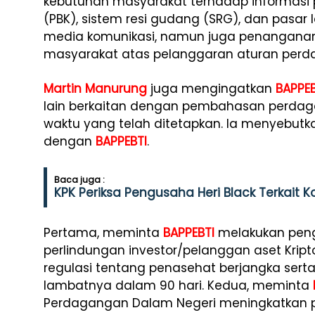
kebutuhan masyarakat terhadap informasi
(PBK), sistem resi gudang (SRG), dan pasar 
media komunikasi, namun juga penangana
masyarakat atas pelanggaran aturan perda
Martin Manurung
juga mengingatkan
BAPPEB
lain berkaitan dengan pembahasan perdaga
waktu yang telah ditetapkan. Ia menyebutk
dengan
BAPPEBTI
.
Baca juga :
KPK Periksa Pengusaha Heri Black Terkait K
Pertama, meminta
BAPPEBTI
melakukan pengu
perlindungan investor/pelanggan aset Kripto
regulasi tentang penasehat berjangka serta
lambatnya dalam 90 hari. Kedua, meminta
Perdagangan Dalam Negeri meningkatkan