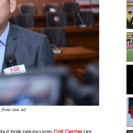
(Foto: Dok. Ist)
but baik peluncuran
Call Center
Lini