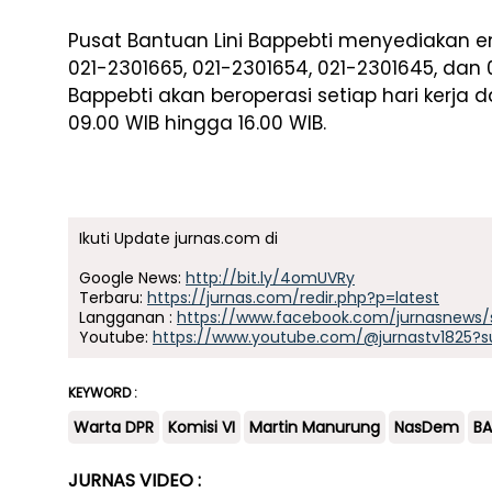
Pusat Bantuan Lini Bappebti menyediakan 
021-2301665, 021-2301654, 021-2301645, dan 
Bappebti akan beroperasi setiap hari kerja 
09.00 WIB hingga 16.00 WIB.
Ikuti Update jurnas.com di
Google News:
http://bit.ly/4omUVRy
Terbaru:
https://jurnas.com/redir.php?p=latest
Langganan :
https://www.facebook.com/jurnasnews/
Youtube:
https://www.youtube.com/@jurnastv1825?s
KEYWORD :
Warta DPR
Komisi VI
Martin Manurung
NasDem
BA
JURNAS VIDEO :