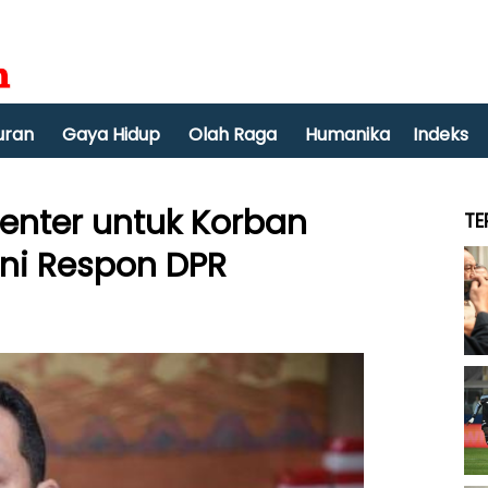
uran
Gaya Hidup
Olah Raga
Humanika
Indeks
Center untuk Korban
TE
ini Respon DPR