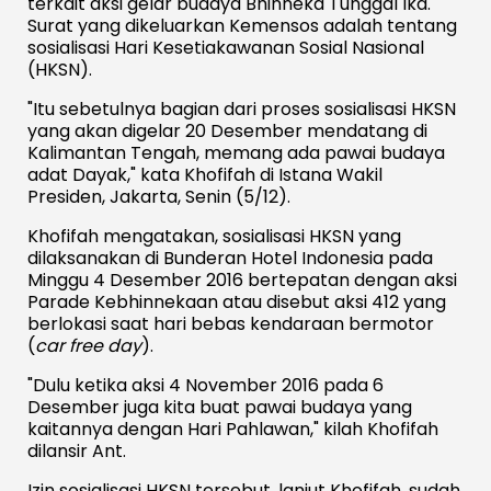
terkait aksi gelar budaya Bhinneka Tunggal Ika.
Surat yang dikeluarkan Kemensos adalah tentang
sosialisasi Hari Kesetiakawanan Sosial Nasional
(HKSN).
"Itu sebetulnya bagian dari proses sosialisasi HKSN
yang akan digelar 20 Desember mendatang di
Kalimantan Tengah, memang ada pawai budaya
adat Dayak," kata Khofifah di Istana Wakil
Presiden, Jakarta, Senin (5/12).
Khofifah mengatakan, sosialisasi HKSN yang
dilaksanakan di Bunderan Hotel Indonesia pada
Minggu 4 Desember 2016 bertepatan dengan aksi
Parade Kebhinnekaan atau disebut aksi 412 yang
berlokasi saat hari bebas kendaraan bermotor
(
car free day
).
"Dulu ketika aksi 4 November 2016 pada 6
Desember juga kita buat pawai budaya yang
kaitannya dengan Hari Pahlawan," kilah Khofifah
dilansir Ant.
Izin sosialisasi HKSN tersebut, lanjut Khofifah, sudah