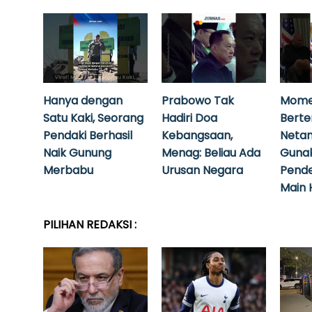
Hanya dengan
Prabowo Tak
Mome
Satu Kaki, Seorang
Hadiri Doa
Bert
Pendaki Berhasil
Kebangsaan,
Neta
Naik Gunung
Menag: Beliau Ada
Guna
Merbabu
Urusan Negara
Pende
Main 
PILIHAN REDAKSI :