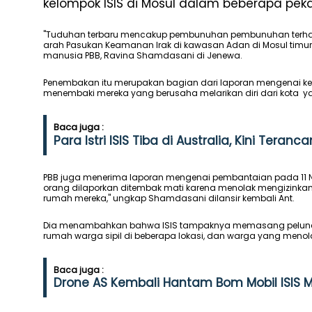
kelompok ISIS di Mosul dalam beberapa peka
"Tuduhan terbaru mencakup pembunuhan pembunuhan terhadap
arah Pasukan Keamanan Irak di kawasan Adan di Mosul timur p
manusia PBB, Ravina Shamdasani di Jenewa.
Penembakan itu merupakan bagian dari laporan mengenai ke
menembaki mereka yang berusaha melarikan diri dari kota yan
Baca juga :
Para Istri ISIS Tiba di Australia, Kini Tera
PBB juga menerima laporan mengenai pembantaian pada 11 Nov
orang dilaporkan ditembak mati karena menolak mengizinkan
rumah mereka," ungkap Shamdasani dilansir kembali Ant.
Dia menambahkan bahwa ISIS tampaknya memasang peluncur
rumah warga sipil di beberapa lokasi, dan warga yang meno
Baca juga :
Drone AS Kembali Hantam Bom Mobil ISIS 