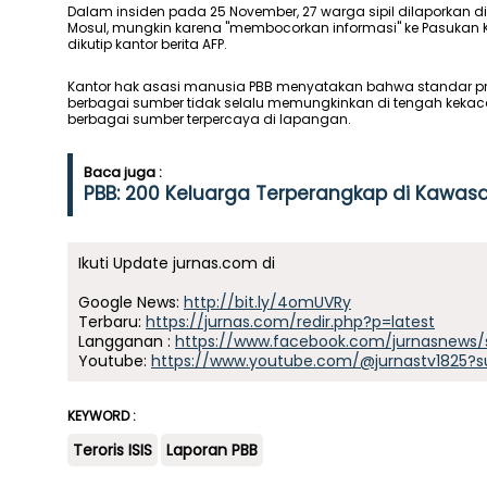
Dalam insiden pada 25 November, 27 warga sipil dilaporkan d
Mosul, mungkin karena "membocorkan informasi" ke Pasuka
dikutip kantor berita AFP.
Kantor hak asasi manusia PBB menyatakan bahwa standar pra
berbagai sumber tidak selalu memungkinkan di tengah kekacau
berbagai sumber terpercaya di lapangan.
Baca juga :
PBB: 200 Keluarga Terperangkap di Kawasa
Ikuti Update jurnas.com di
Google News:
http://bit.ly/4omUVRy
Terbaru:
https://jurnas.com/redir.php?p=latest
Langganan :
https://www.facebook.com/jurnasnews/
Youtube:
https://www.youtube.com/@jurnastv1825?s
KEYWORD :
Teroris ISIS
Laporan PBB