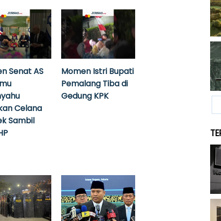
n Senat AS
Momen Istri Bupati
emu
Pemalang Tiba di
nyahu
Gedung KPK
kan Celana
k Sambil
HP
TE