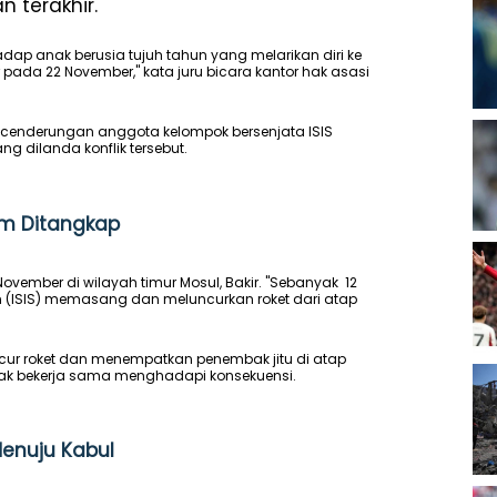
n terakhir.
 anak berusia tujuh tahun yang melarikan diri ke
ada 22 November," kata juru bicara kantor hak asasi
cenderungan anggota kelompok bersenjata ISIS
g dilanda konflik tersebut.
ncam Ditangkap
ember di wilayah timur Mosul, Bakir. "Sebanyak 12
 (ISIS) memasang dan meluncurkan roket dari atap
 roket dan menempatkan penembak jitu di atap
lak bekerja sama menghadapi konsekuensi.
Menuju Kabul