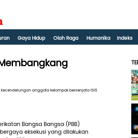
uran
Gaya Hidup
Olah Raga
Humanika
Indeks
g Membangkang
TE
rikatan Bangsa Bangsa (PBB)
bergaya eksekusi yang dilakukan