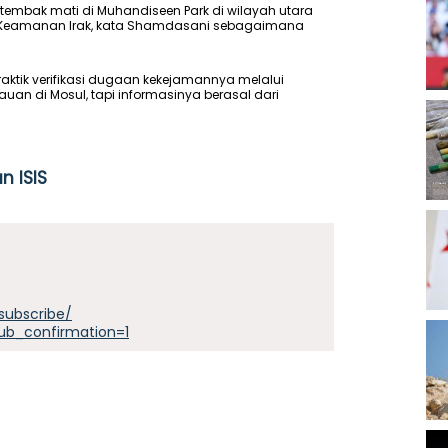
itembak mati di Muhandiseen Park di wilayah utara
n Keamanan Irak, kata Shamdasani sebagaimana
ktik verifikasi dugaan kekejamannya melalui
an di Mosul, tapi informasinya berasal dari
n ISIS
subscribe/
ub_confirmation=1