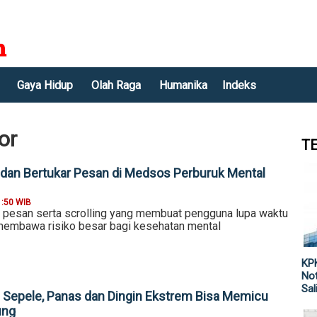
Gaya Hidup
Olah Raga
Humanika
Indeks
or
T
ng dan Bertukar Pesan di Medsos Perburuk Mental
1:50 WIB
ar pesan serta scrolling yang membuat pengguna lupa waktu
 membawa risiko besar bagi kesehatan mental
KPK
Not
Sal
Sepele, Panas dan Dingin Ekstrem Bisa Memicu
ung