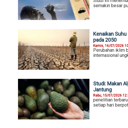
Studi ini menem
semakin besar pu
Kenaikan Suhu P
pada 2050
Kamis, 16/07/2026 1
Perubahan iklim b
internasional un
Studi: Makan Al
Jantung
Rabu, 15/07/2026 12
penelitian terba
setiap hari berp