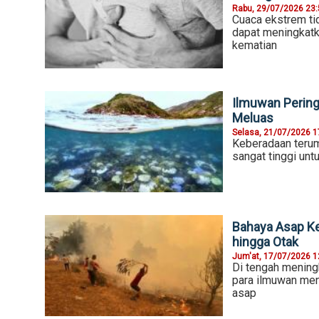
Rabu, 29/07/2026 23
Cuaca ekstrem ti
dapat meningkatka
kematian
Ilmuwan Pering
Meluas
Selasa, 21/07/2026 1
Keberadaan terumb
sangat tinggi un
Bahaya Asap Ke
hingga Otak
Jum'at, 17/07/2026 1
Di tengah meningk
para ilmuwan men
asap