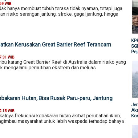
:59 WIB
dak hanya membuat tubuh terasa tidak nyaman, tetapi juga
n risiko serangan jantung, stroke, gagal jantung, hingga
KPK
atkan Kerusakan Great Barrier Reef Terancam
SGD
Pe
7:01 WIB
u karang Great Barrier Reef di Australia dalam risiko yang
tuk mengalami pemutihan ekstrem dan meluas
bakaran Hutan, Bisa Rusak Paru-paru, Jantung
Jen
Ak
2:15 WIB
atnya frekuensi kebakaran hutan akibat perubahan iklim,
Kor
gimbau masyarakat untuk lebih waspada terhadap bahaya