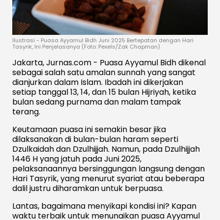
Ilustrasi - Puasa Ayyamul Bidh Juni 2025 Bertepatan dengan Hari
Tasyrik, Ini Penjelasanya (Foto: Pexels/Zak Chapman)
Jakarta, Jurnas.com - Puasa Ayyamul Bidh dikenal
sebagai salah satu amalan sunnah yang sangat
dianjurkan dalam Islam. Ibadah ini dikerjakan
setiap tanggal 13, 14, dan 15 bulan Hijriyah, ketika
bulan sedang purnama dan malam tampak
terang.
Keutamaan puasa ini semakin besar jika
dilaksanakan di bulan-bulan haram seperti
Dzulkaidah dan Dzulhijjah. Namun, pada Dzulhijjah
1446 H yang jatuh pada Juni 2025,
pelaksanaannya bersinggungan langsung dengan
Hari Tasyrik, yang menurut syariat atau beberapa
dalil justru diharamkan untuk berpuasa.
Lantas, bagaimana menyikapi kondisi ini? Kapan
waktu terbaik untuk menunaikan puasa Ayyamul