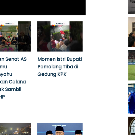
n Senat AS
Momen Istri Bupati
emu
Pemalang Tiba di
nyahu
Gedung KPK
kan Celana
k Sambil
HP