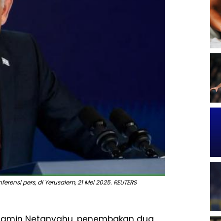
rensi pers, di Yerusalem, 21 Mei 2025. REUTERS
Benjamin Netanyahu, penembakan dua