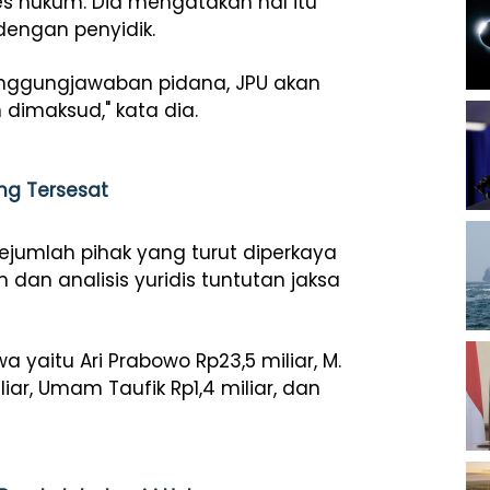
ses hukum. Dia mengatakan hal itu
 dengan penyidik.
tanggungjawaban pidana, JPU akan
 dimaksud," kata dia.
ang Tersesat
jumlah pihak yang turut diperkaya
an analisis yuridis tuntutan jaksa
 yaitu Ari Prabowo Rp23,5 miliar, M.
miliar, Umam Taufik Rp1,4 miliar, dan