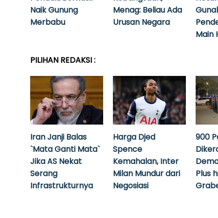
Naik Gunung
Menag: Beliau Ada
Guna
Merbabu
Urusan Negara
Pende
Main 
PILIHAN REDAKSI :
Iran Janji Balas
Harga Djed
900 P
`Mata Ganti Mata`
Spence
Diker
Jika AS Nekat
Kemahalan, Inter
Demo
Serang
Milan Mundur dari
Plus 
Infrastrukturnya
Negosiasi
Grabe