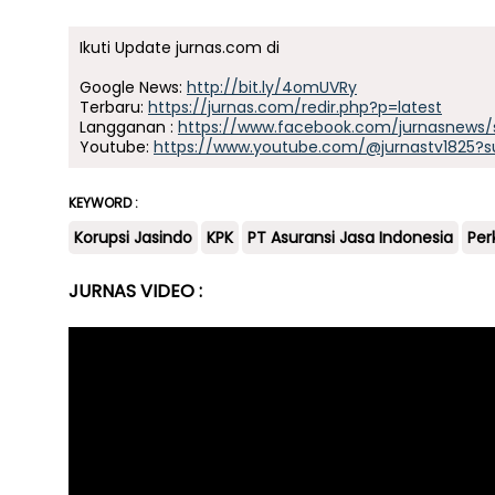
Ikuti Update jurnas.com di
Google News:
http://bit.ly/4omUVRy
Terbaru:
https://jurnas.com/redir.php?p=latest
Langganan :
https://www.facebook.com/jurnasnews/
Youtube:
https://www.youtube.com/@jurnastv1825?s
KEYWORD :
Korupsi Jasindo
KPK
PT Asuransi Jasa Indonesia
Per
JURNAS VIDEO :