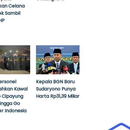
kan Celana
k Sambil
HP
ersonel
Kepala BGN Baru
ahkan Kawal
Sudaryono Punya
 Cipayung
Harta Rp31,39 Miliar
hingga Go
r Indonesia