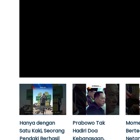
Hanya dengan
Prabowo Tak
Mome
Satu Kaki, Seorang
Hadiri Doa
Bert
Pendaki Berhasil
Kebangsaan,
Neta