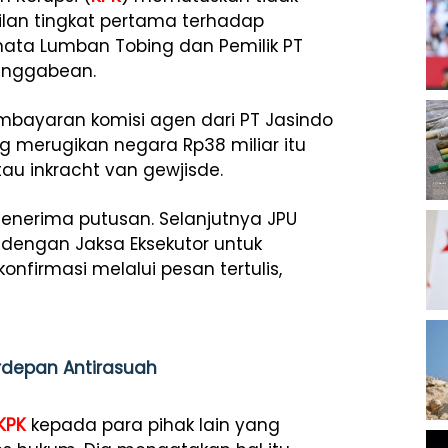
lan tingkat pertama terhadap
ahata Lumban Tobing dan Pemilik PT
Panggabean.
embayaran komisi agen dari PT Jasindo
 merugikan negara Rp38 miliar itu
u inkracht van gewjisde.
nerima putusan. Selanjutnya JPU
dengan Jaksa Eksekutor untuk
onfirmasi melalui pesan tertulis,
erdepan Antirasuah
KPK
kepada para pihak lain yang