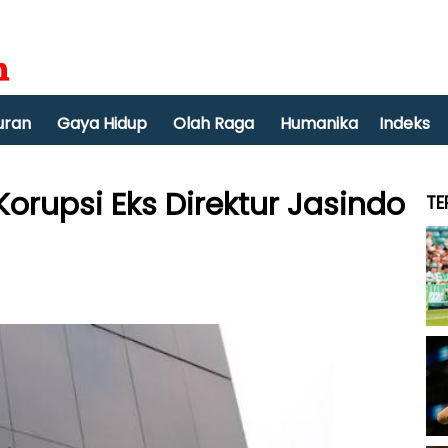
uran
Gaya Hidup
Olah Raga
Humanika
Indeks
Korupsi Eks Direktur Jasindo
TE