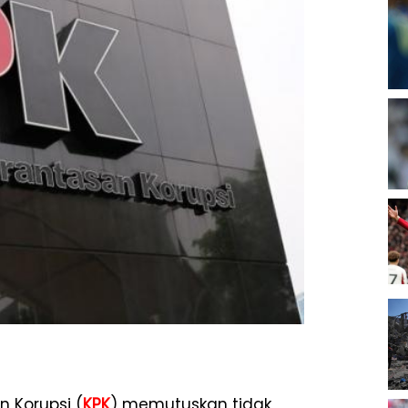
 Korupsi (
KPK
) memutuskan tidak