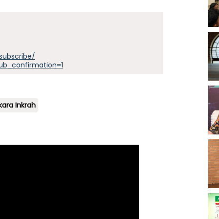
subscribe/
ub_confirmation=1
kara Inkrah