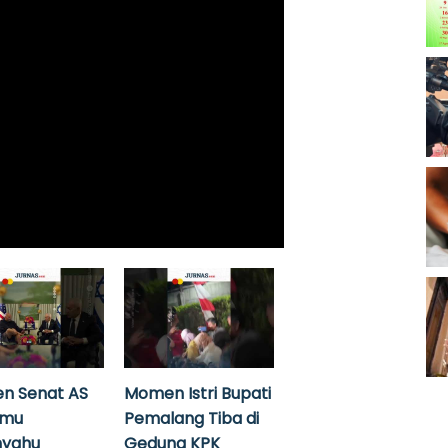
n Senat AS
Momen Istri Bupati
emu
Pemalang Tiba di
nyahu
Gedung KPK