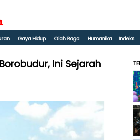
uran
Gaya Hidup
Olah Raga
Humanika
Indeks
Borobudur, Ini Sejarah
TE