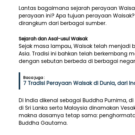
Lantas bagaimana sejarah perayaan Waisa
perayaan ini? Apa tujuan perayaan Waisak?
dirangkum dari berbagai sumber.
Sejarah dan Asal-usul Waisak
Sejak
masa
lampau,
Waisak
telah
menjadi
Asia.
Tradisi
ini
bahkan
telah
berkembang
m
dengan
sebutan
berbeda
di
berbagai
negar
Baca juga :
7 Tradisi Perayaan Waisak di Dunia, dari I
Di
India
dikenal
sebagai
Buddha
Purnima,
di
di
Sri
Lanka
serta
Malaysia
dinamakan
Vesa
makna
dasarnya
tetap
sama:
penghormat
Buddha
Gautama.