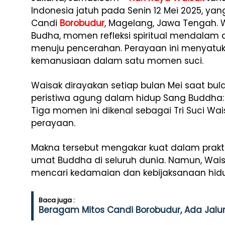
Indonesia jatuh pada Senin 12 Mei 2025, ya
Candi
Borobudur
, Magelang, Jawa Tengah. 
Budha, momen
refleksi
spiritual
mendalam
menuju
pencerahan.
Perayaan
ini
menyatu
kemanusiaan
dalam
satu
momen
suci.
Waisak
dirayakan
setiap
bulan
Mei
saat
bul
peristiwa
agung
dalam
hidup
Sang
Buddha
Tiga
momen
ini
dikenal
sebagai
Tri
Suci
Wai
perayaan.
Makna
tersebut
mengakar
kuat
dalam
prakt
umat
Buddha
di
seluruh
dunia.
Namun,
Wai
mencari
kedamaian
dan
kebijaksanaan
hid
Baca juga :
Beragam Mitos Candi Borobudur, Ada Jalu