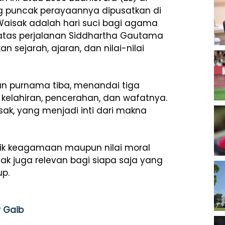
ng puncak perayaannya dipusatkan di
Waisak adalah hari suci bagi agama
atas
perjalanan
Siddhartha
Gautama
kan
sejarah,
ajaran,
dan
nilai-
nilai
an
purnama
tiba,
menandai
tiga
:
kelahiran,
pencerahan,
dan
wafatnya.
sak,
yang
menjadi
inti
dari
makna
ik
keagamaan
maupun
nilai
moral
sak
juga
relevan
bagi
siapa
saja
yang
up.
r Gaib