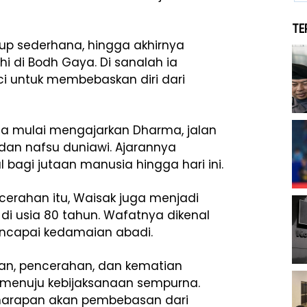
TE
dup
sederhana,
hingga
akhirnya
hi
di
Bodh
Gaya.
Di
sanalah
ia
ci
untuk
membebaskan
diri
dari
ha
mulai
mengajarkan
Dharma,
jalan
dan
nafsu
duniawi.
Ajarannya
al
bagi
jutaan
manusia
hingga
hari
ini.
cerahan
itu,
Waisak
juga
menjadi
a
di
usia
80
tahun.
Wafatnya
dikenal
ncapai
kedamaian
abadi.
ran,
pencerahan,
dan
kematian
menuju
kebijaksanaan
sempurna.
harapan
akan
pembebasan
dari