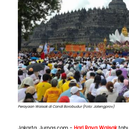
Perayaan Waisak di Candi Borobudur (Foto: Jatengprov)
Jakarta, Jurnas.com -
Hari Raya Waisak
tahu