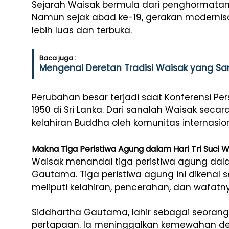
Sejarah
Waisak
bermula
dari
penghormata
Namun
sejak
abad
ke-
19,
gerakan
modernis
lebih
luas
dan
terbuka.
Baca juga :
Mengenal Deretan Tradisi Waisak yang Sa
Perubahan
besar
terjadi
saat
Konferensi
Pe
1950
di
Sri
Lanka.
Dari
sanalah
Waisak
secar
kelahiran
Buddha
oleh
komunitas
internasio
Makna Tiga Peristiwa Agung dalam Hari Tri Suci 
Waisak menandai tiga peristiwa agung dal
Gautama. Tiga peristiwa agung ini dikenal s
meliputi kelahiran, pencerahan, dan wafatn
Siddhartha
Gautama,
lahir
sebagai
seoran
pertapaan.
Ia
meninggalkan
kemewahan
d