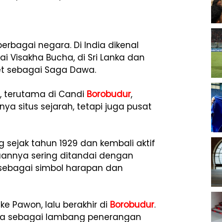
rbagai negara. Di India dikenal
i Visakha Bucha, di Sri Lanka dan
et sebagai Saga Dawa.
,
terutama
di
Candi
Borobudur
,
anya
situs
sejarah,
tetapi
juga
pusat
ng
sejak
tahun
1929
dan
kembali
aktif
aannya
sering
ditandai
dengan
sebagai
simbol
harapan
dan
t
ke
Pawon,
lalu
berakhir
di
Borobudur
.
ma
sebagai
lambang
penerangan