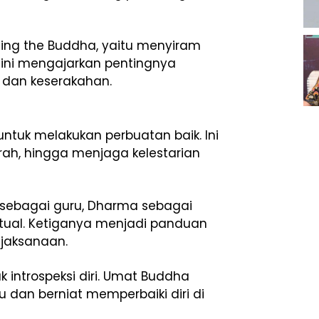
hing
the
Buddha,
yaitu
menyiram
i
ini
mengajarkan
pentingnya
,
dan
keserakahan.
untuk
melakukan
perbuatan
baik.
Ini
rah,
hingga
menjaga
kelestarian
sebagai
guru,
Dharma
sebagai
itual.
Ketiganya
menjadi
panduan
ijaksanaan.
uk
introspeksi
diri.
Umat
Buddha
lu
dan
berniat
memperbaiki
diri
di