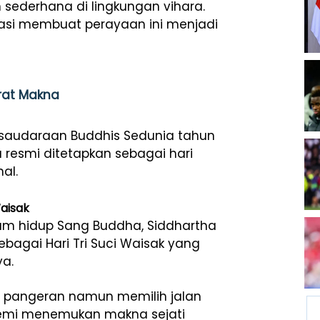
n
sederhana
di
lingkungan
vihara.
asi
membuat
perayaan
ini
menjadi
rat Makna
rsaudaraan
Buddhis
Sedunia
tahun
a
resmi
ditetapkan
sebagai
hari
nal.
Waisak
am hidup Sang Buddha, Siddhartha
ebagai Hari Tri Suci Waisak yang
ya.
g
pangeran
namun
memilih
jalan
emi
menemukan
makna
sejati