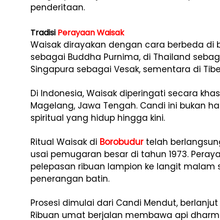
penderitaan.
Tradisi
Perayaan Waisak
Waisak dirayakan dengan cara berbeda di be
sebagai Buddha Purnima, di Thailand sebaga
Singapura sebagai Vesak, sementara di Tib
Di
Indonesia,
Waisak
diperingati
secara
khas
Magelang,
Jawa
Tengah.
Candi
ini
bukan
h
spiritual
yang
hidup
hingga
kini.
Ritual
Waisak
di
Borobudur
telah
berlangsu
usai
pemugaran
besar
di
tahun
1973.
Peray
pelepasan
ribuan
lampion
ke
langit
malam
penerangan
batin.
Prosesi
dimulai
dari
Candi
Mendut,
berlanju
Ribuan
umat
berjalan
membawa
api
dhar