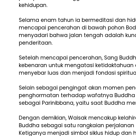
kehidupan.
Selama
enam
tahun
ia
bermeditasi
dan
hi
mencapai
pencerahan
di
bawah
pohon
Bod
menyadari
bahwa
jalan
tengah
adalah
kun
penderitaan.
Setelah
mencapai
pencerahan,
Sang
Budd
kebenaran
untuk
mengatasi
ketidaktahuan
menyebar
luas
dan
menjadi
fondasi
spiritu
Selain
sebagai
pengingat
akan
momen
pen
penghormatan
terhadap
wafatnya
Buddh
sebagai
Parinibbana,
yaitu
saat
Buddha
me
Dengan
demikian,
Waisak
mencakup
kelahi
Buddha
sebagai
satu
rangkaian
perjalanan
Ketiganya
menjadi
simbol
siklus
hidup
dan