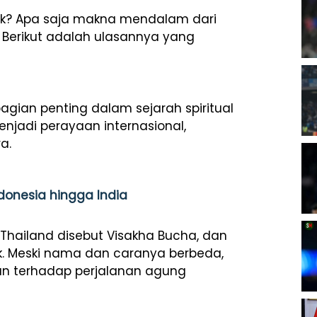
k? Apa saja makna mendalam dari
 Berikut adalah ulasannya yang
bagian
penting
dalam
sejarah
spiritual
enjadi
perayaan
internasional,
a.
ndonesia hingga India
Thailand
disebut
Visakha
Bucha,
dan
k.
Meski
nama
dan
caranya
berbeda,
an
terhadap
perjalanan
agung