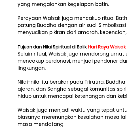
yang
mengalahkan
kegelapan
batin.
Perayaan
Waisak
juga
mencakup
ritual
Bat
patung
Buddha
dengan
air
suci.
Simbolisas
menyucikan
pikiran
dari
amarah,
kebencian
Tujuan dan Nilai Spiritual di Balik
Hari Raya Waisak
Selain
ritual,
Waisak
juga
mendorong
umat
mencakup
berdonasi,
menjadi
pendonor
da
lingkungan.
Nilai-
nilai
itu
berakar
pada
Triratna:
Buddha
ajaran,
dan
Sangha
sebagai
komunitas
spir
hidup
untuk
mencapai
ketenangan
dan
keb
Waisak
juga
menjadi
waktu
yang
tepat
unt
biasanya
merenungkan
kesalahan
masa
la
masa
mendatang.