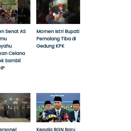
n Senat AS
Momen Istri Bupati
emu
Pemalang Tiba di
nyahu
Gedung KPK
kan Celana
k Sambil
HP
ersonel
Kepala BGN Baru