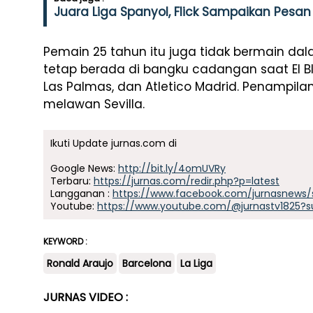
Juara Liga Spanyol, Flick Sampaikan Pesan
Pemain 25 tahun itu juga tidak bermain dal
tetap berada di bangku cadangan saat El 
Las Palmas, dan Atletico Madrid. Penampilan
melawan Sevilla.
Ikuti Update jurnas.com di
Google News:
http://bit.ly/4omUVRy
Terbaru:
https://jurnas.com/redir.php?p=latest
Langganan :
https://www.facebook.com/jurnasnews/
Youtube:
https://www.youtube.com/@jurnastv1825?s
KEYWORD :
Ronald Araujo
Barcelona
La Liga
JURNAS VIDEO :