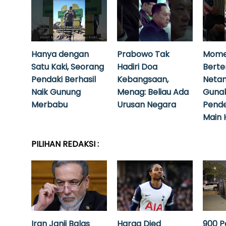
Hanya dengan
Prabowo Tak
Mome
Satu Kaki, Seorang
Hadiri Doa
Bert
Pendaki Berhasil
Kebangsaan,
Neta
Naik Gunung
Menag: Beliau Ada
Guna
Merbabu
Urusan Negara
Pende
Main 
PILIHAN REDAKSI :
Iran Janji Balas
Harga Djed
900 P