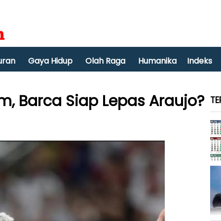
uran
Gaya Hidup
Olah Raga
Humanika
Indeks
im, Barca Siap Lepas Araujo?
TE