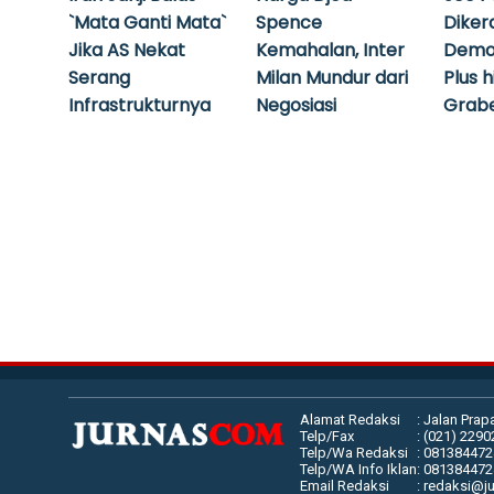
`Mata Ganti Mata`
Spence
Diker
Jika AS Nekat
Kemahalan, Inter
Demo
Serang
Milan Mundur dari
Plus 
Infrastrukturnya
Negosiasi
Grabe
Alamat Redaksi
: Jalan Prap
Telp/Fax
: (021) 229
Telp/Wa Redaksi
: 08138447
Telp/WA Info Iklan
: 08138447
Email Redaksi
: redaksi@j