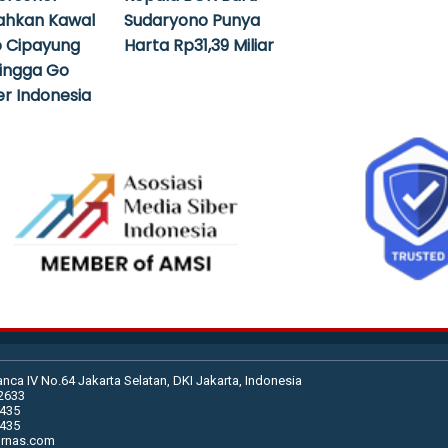
ahkan Kawal
Sudaryono Punya
 Cipayung
Harta Rp31,39 Miliar
hingga Go
r Indonesia
anca IV No.64 Jakarta Selatan, DKI Jakarta, Indonesia
02633
2435
2435
urnas.com