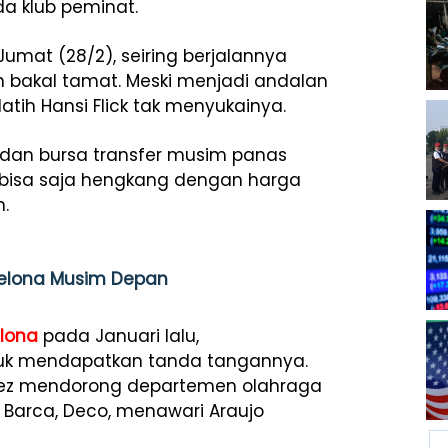
a klub peminat.
umat (28/2), seiring berjalannya
n bakal tamat. Meski menjadi andalan
latih Hansi Flick tak menyukainya.
 dan bursa transfer musim panas
u bisa saja hengkang dengan harga
.
celona Musim Depan
lona
pada Januari lalu,
tuk mendapatkan tanda tangannya.
nez mendorong departemen olahraga
a Barca, Deco, menawari Araujo