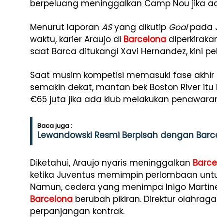
berpeluang meninggalkan Camp Nou jika ad
Menurut laporan
AS
yang dikutip
Goal
pada J
waktu, karier Araujo di
Barcelona
diperkiraka
saat Barca ditukangi Xavi Hernandez, kini pe
Saat musim kompetisi memasuki fase akhir
semakin dekat, mantan bek Boston River it
€65 juta jika ada klub melakukan penawaran
Baca juga :
Lewandowski Resmi Berpisah dengan Bar
Diketahui, Araujo nyaris meninggalkan
Barce
ketika Juventus memimpin perlombaan un
Namun, cedera yang menimpa Inigo Marti
Barcelona
berubah pikiran. Direktur olahrag
perpanjangan kontrak.