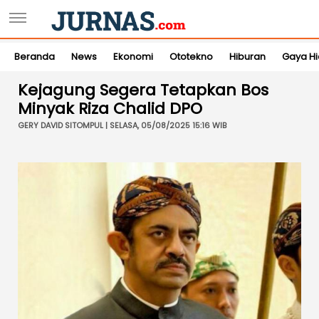
Beranda
News
Ekonomi
Ototekno
Hiburan
Gaya H
Kejagung Segera Tetapkan Bos
Minyak Riza Chalid DPO
GERY DAVID SITOMPUL | SELASA, 05/08/2025 15:16 WIB